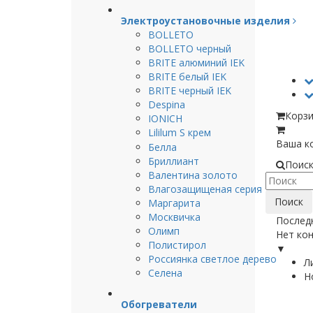
Электроустановочные изделия
BOLLETO
BOLLETO черный
BRITE алюминий IEK
BRITE белый IEK
BRITE черный IEK
Despina
Корзи
IONICH
Lililum S крем
Ваша ко
Белла
Бриллиант
Поис
Валентина золото
Влагозащищеная серия
Поиск
Маргарита
Москвичка
Послед
Олимп
Нет кон
Полистирол
▼
Россиянка светлое дерево
Л
Селена
Н
Обогреватели