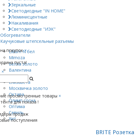
Зеркальные
Светодиодные "IN HOME"
Люминисцентные
Накаливания
Светодиодные "ИЭК"
Обогреватели
Каучуковые штепсельные разъемы
на покупок
×
Lililum N бел
Mimoza
рзина пуста!
Белла золото
Валентина
к
×
ВЕГА
Елизавета
Москвичка золото
Октава
ние просмотренные товары
×
Олимп сосна
тента для показа !
Оптима
Севиль
идеры продаж
Хит
овые поступления
BRITE Розетка