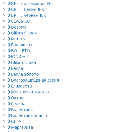
BRITE алюминий IEK
BRITE белый IEK
BRITE черный IEK
CLASSICO
Despina
Lililum S крем
Mimoza
Бриллиант
BOLLETO
IONICH
Lililum N бел
Белла
Белла золото
Влагозащищеная серия
Елизавета
Москвичка золото
Октава
Селена
Валентина
Валентина золото
ВЕГА
Маргарита