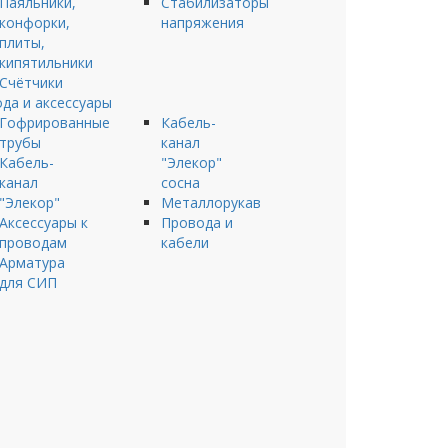
Паяльники,
Стабилизаторы
конфорки,
напряжения
плиты,
кипятильники
Счётчики
да и аксессуары
Гофрированные
Кабель-
трубы
канал
Кабель-
"Элекор"
канал
сосна
"Элекор"
Металлорукав
Аксессуары к
Провода и
проводам
кабели
Арматура
для СИП