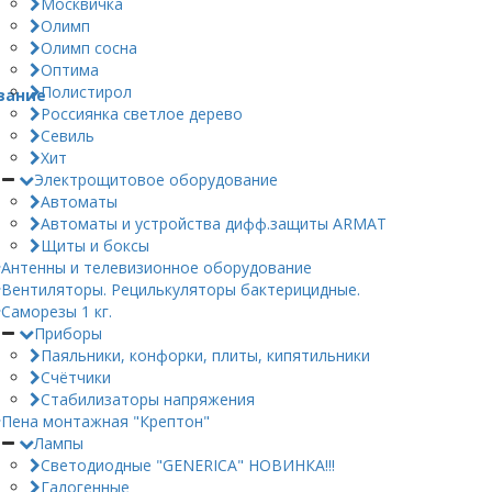
Москвичка
Олимп
Олимп сосна
Оптима
Полистирол
вание
Россиянка светлое дерево
Севиль
Хит
Электрощитовое оборудование
Автоматы
Автоматы и устройства дифф.защиты ARMAT
Щиты и боксы
Антенны и телевизионное оборудование
Вентиляторы. Рецилькуляторы бактерицидные.
Саморезы 1 кг.
Приборы
Паяльники, конфорки, плиты, кипятильники
Счётчики
Стабилизаторы напряжения
Пена монтажная "Крептон"
Лампы
Светодиодные "GENERICA" НОВИНКА!!!
Галогенные